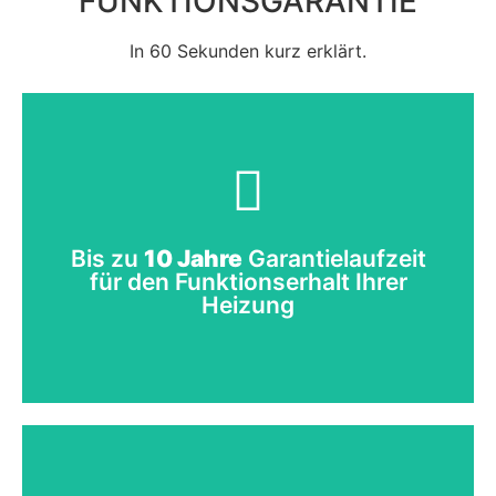
FUNKTIONS­GARANTIE
In 60 Sekunden kurz erklärt.
Jetzt beraten lassen
150€ an.
Kleinstschäden fällt eine Selbstbeteiligung von
Bis zu
10 Jahre
Garantielaufzeit
decken alle wesentlichen Komponenten ab - nur bei
für den Funktionserhalt Ihrer
Funktionsgarantie auf Ihr Heizungssystem. Wir
Heizung
Profitieren Sie von einer 10-jährigen
Umfassende Garantieleistungen