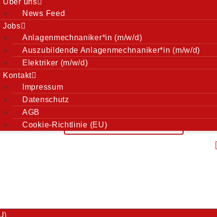
en
Hier finden Sie uns
Über uns
News Feed
Jobs
0 •
Anlagenmechnaniker*in (m/w/d)
Auszubildende Anlagenmechnaniker*in (m/w/d)
aus
Elektriker (m/w/d)
6 15 40
Kontakt
Impressum
27 59 96
Datenschutz
AGB
de
Cookie-Richtlinie (EU)
m
U)