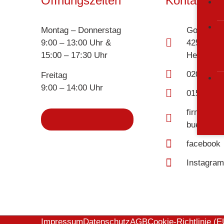
Öffnungszeiten
Kontaktdat
Montag – Donnerstag
Gohrstr. 1
9:00 – 13:00 Uhr &
42579
15:00 – 17:30 Uhr
Heiligenh
02056 - 9
Freitag
9:00 – 14:00 Uhr
01511 - 5
firma@w-
buettner.
facebook
Instagra
Impressum
Datenschutz
AGB
Cookie-Richtlinie (E