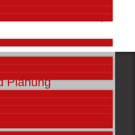
Nächste
Praktische Badewannentür in Essen Kettwig
d Planung
besuchen regelmäßig Schulungen
em neusten Stand der Technik.
ür ein neues Bad, haben aber noch Frage zur
e eine neue Heizungsanlage?
chtig!