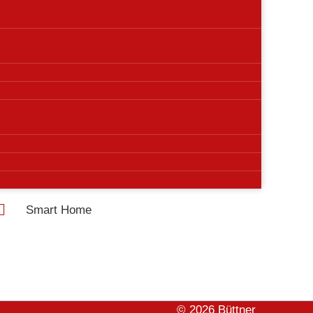
Links
Klima &
Lüftung
Badsanierung
Fachmarkt
Dusch-WC
Förderung &
Heizungsbau
Finanzierung
Heizungswartung
Über uns
& Notdienst
Jobs
Solarthermie &
Kontakt
Photovoltaik
Smart Home
© 2026 Büttner