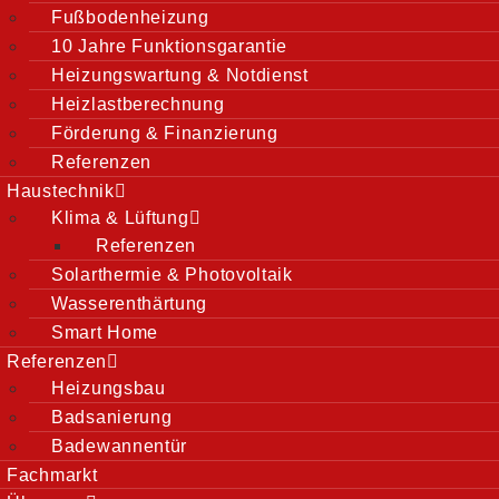
Fußbodenheizung
tigen Wintertag
10 Jahre Funktionsgarantie
 unter Wasser
Heizungswartung & Notdienst
Heizlastberechnung
n Notfall
Förderung & Finanzierung
Referenzen
ammkunden einen Notdienst an.
Haustechnik
 unter der Rufnummer:
Klima & Lüftung
Referenzen
Solarthermie & Photovoltaik
Wasserenthärtung
Smart Home
Referenzen
Heizungsbau
Badsanierung
Badewannentür
Fachmarkt