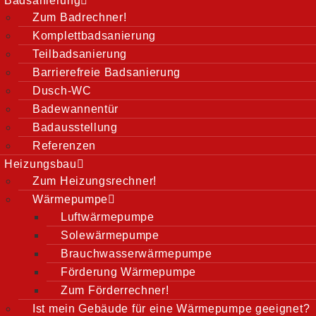
Badsanierung
Zum Badrechner!
Wir planen mit Ihnen zusamme
Komplettbadsanierung
Kenntnissen mit Rat und Tat z
Teilbadsanierung
passgenauen Lösung für Ihre
Barrierefreie Badsanierung
Rufen Sie uns einfach an und 
Dusch-WC
uns eine Nachricht.
Badewannentür
Badausstellung
Referenzen
Kontakt
Heizungsbau
Zum Heizungsrechner!
Wärmepumpe
Luftwärmepumpe
Solewärmepumpe
Brauchwasserwärmepumpe
Förderung Wärmepumpe
Zum Förderrechner!
Ist mein Gebäude für eine Wärmepumpe geeignet?