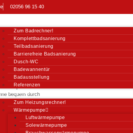
de
02056 96 15 40
Badsanierung
Zum Badrechner!
Komplettbadsanierung
Teilbadsanierung
Barrierefreie Badsanierung
in
Dusch-WC
Badewannentür
Badausstellung
Referenzen
ch entspannter.
Heizungsbau
Wanne bequem durch
rbar und schenkt
Zum Heizungsrechner!
ewanne bleibt
Wärmepumpe
ert meist nur einen
Luftwärmepumpe
werten Sie Ihr Bad
Solewärmepumpe
ideale Lösung für
Brauchwasserwärmepumpe