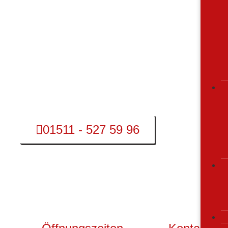
Ihre Heizung streikt an einem fros
Ihr Keller steht an einem Feiertag
Sie haben einen sonstigen sanitäre
Wir bieten unseren Wartungs- und St
Sie ereichen unser Notdienst-Monteur
01511 - 527 59 96