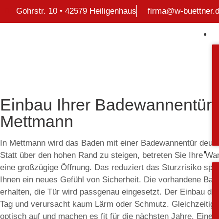
Gohrstr. 10 • 42579 Heiligenhaus
firma@w-buettner.
Einbau Ihrer Badewannentür 
Mettmann
In Mettmann wird das Baden mit einer Badewannentür deutli
Statt über den hohen Rand zu steigen, betreten Sie Ihre 
eine großzügige Öffnung. Das reduziert das Sturzrisiko spü
Ihnen ein neues Gefühl von Sicherheit. Die vorhandene Bad
erhalten, die Tür wird passgenau eingesetzt. Der Einbau dau
Tag und verursacht kaum Lärm oder Schmutz. Gleichzeitig 
optisch auf und machen es fit für die nächsten Jahre. Eine 